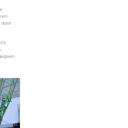
de
ren.
n door
o’s
n
gegaan.