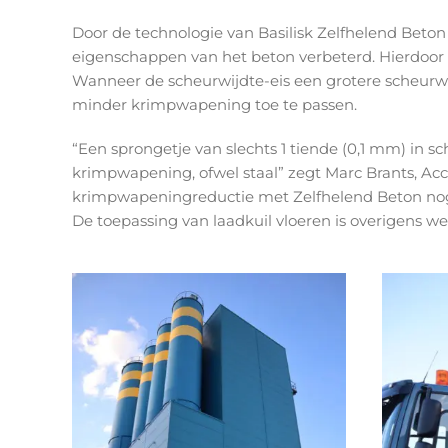
Door de technologie van Basilisk Zelfhelend Beto
eigenschappen van het beton verbeterd. Hierdoor w
Wanneer de scheurwijdte-eis een grotere scheurwi
minder krimpwapening toe te passen.
“Een sprongetje van slechts 1 tiende (0,1 mm) in sc
krimpwapening, ofwel staal” zegt Marc Brants, Ac
krimpwapeningreductie met Zelfhelend Beton nog i
De toepassing van laadkuil vloeren is overigens w