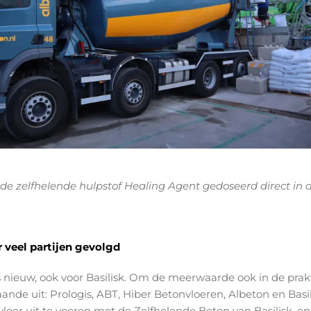
e zelfhelende hulpstof Healing Agent gedoseerd direct in 
 veel partijen gevolgd
 nieuw, ook voor Basilisk. Om de meerwaarde ook in de prakt
ande uit: Prologis, ABT, Hiber Betonvloeren, Albeton en Basili
vloer uit te voeren met de Zelfhelende Beton van Basilisk, en