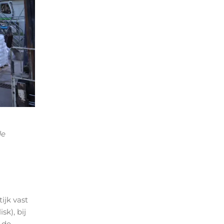
de
ijk vast
sk), bij
 de