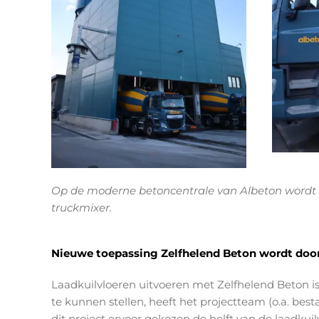
Op de moderne betoncentrale van Albeton wordt d
truckmixer.
Nieuwe toepassing Zelfhelend Beton wordt door
Laadkuilvloeren uitvoeren met Zelfhelend Beton is
te kunnen stellen, heeft het projectteam (o.a. besta
dit project ervoor gekozen de helft van de laadkuil