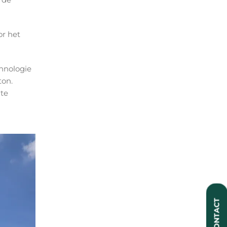
or het
chnologie
ton.
 te
CONTACT