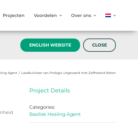
Projecten
Voordelen
Over ons
ENGLISH WEBSITE
CLOSE
aling Agent
/
Laadkuilvloer van Prologis uitgevoerd met Zelfhelend Beton
Project Details
Categories:
amheid
Basilisk Healing Agent