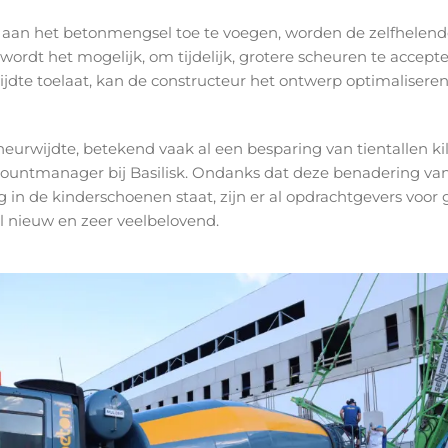
n aan het betonmengsel toe te voegen, worden de zelfhelen
ordt het mogelijk, om tijdelijk, grotere scheuren te accepte
jdte toelaat, kan de constructeur het ontwerp optimalisere
heurwijdte, betekend vaak al een besparing van tientallen kil
countmanager bij Basilisk. Ondanks dat deze benadering va
n de kinderschoenen staat, zijn er al opdrachtgevers voor 
el nieuw en zeer veelbelovend.