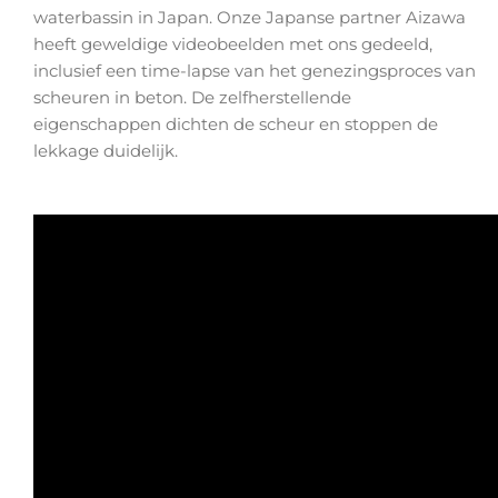
waterbassin in Japan. Onze Japanse partner Aizawa
heeft geweldige videobeelden met ons gedeeld,
inclusief een time-lapse van het genezingsproces van
scheuren in beton. De zelfherstellende
eigenschappen dichten de scheur en stoppen de
lekkage duidelijk.