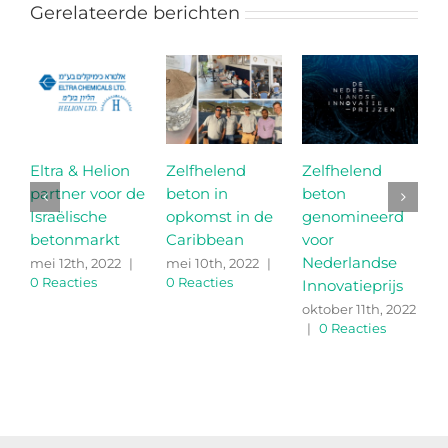
Gerelateerde berichten
Eltra & Helion
Zelfhelend
Zelfhelend
partner voor de
beton in
beton
m
Israëlische
opkomst in de
genomineerd
r
betonmarkt
Caribbean
voor
d
Nederlandse
z
mei 12th, 2022
|
mei 10th, 2022
|
0 Reacties
0 Reacties
Innovatieprijs
b
oktober 11th, 2022
s
|
0 Reacties
2
R