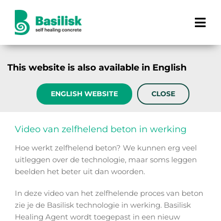
Ga
naar
Tog
inhoud
Navi
Hoe werkt het?
This website is also available in English
Producten
ENGLISH WEBSITE
CLOSE
Projecten
Video van zelfhelend beton in werking
Voordelen
Hoe werkt zelfhelend beton? We kunnen erg veel
uitleggen over de technologie, maar soms leggen
Over ons
beelden het beter uit dan woorden.
In deze video van het zelfhelende proces van beton
zie je de Basilisk technologie in werking. Basilisk
Healing Agent wordt toegepast in een nieuw