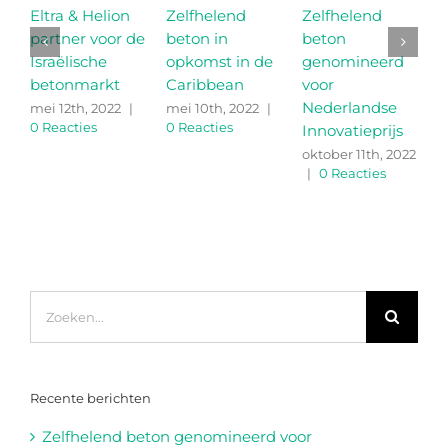
Eltra & Helion
Zelfhelend
Zelfhelend
partner voor de
beton in
beton
m
Israëlische
opkomst in de
genomineerd
r
betonmarkt
Caribbean
voor
d
Nederlandse
z
mei 12th, 2022
|
mei 10th, 2022
|
0 Reacties
0 Reacties
Innovatieprijs
b
oktober 11th, 2022
s
|
0 Reacties
2
R
Zoeken
naar:
Recente berichten
Zelfhelend beton genomineerd voor