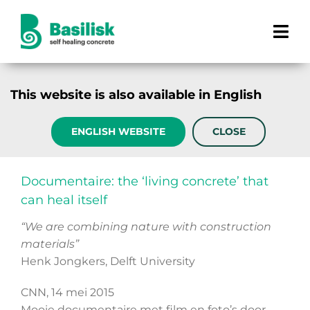
Ga
naar
Tog
inhoud
Navi
Hoe werkt het?
This website is also available in English
Producten
ENGLISH WEBSITE
CLOSE
Projecten
Documentaire: the ‘living concrete’ that
Voordelen
can heal itself
“We are combining nature with construction
Over ons
materials”
Henk Jongkers, Delft University
CNN, 14 mei 2015
Mooie documentaire met film en foto’s door