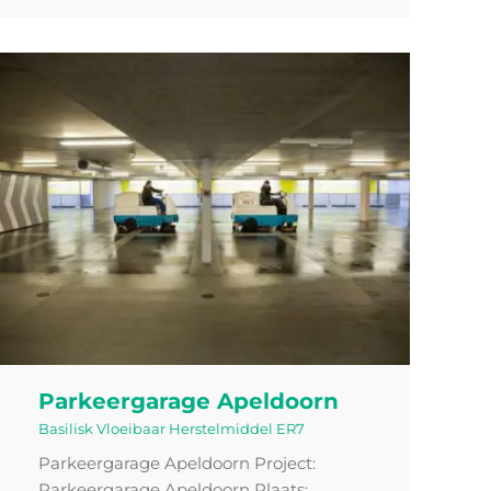
Parkeergarage Apeldoorn
Basilisk Vloeibaar Herstelmiddel ER7
Parkeergarage Apeldoorn Project:
Parkeergarage Apeldoorn Plaats: